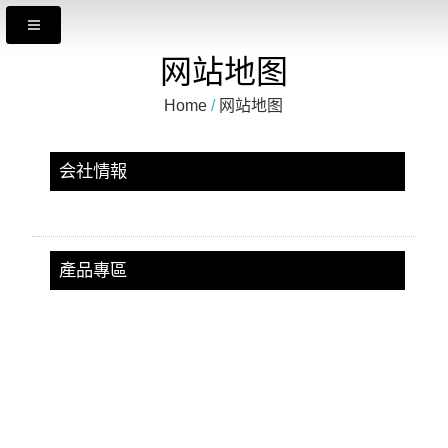
网站地图
Home
/
网站地图
会社情報
產品專區
O―リング
テフロン
グリップ
發泡ストリップ & ラバーストリップ
ホース
カメラパーツ