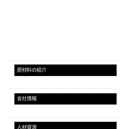
工業用パーツ
電子パーツ
交通工具パーツ
医療パーツ
TPU產品
リニアガイド 用防塵・潤滑シール
ダブルインジェクションによる二色成形
メカニカルシール(軸封装置)
原材料の紹介
会社情報
人材資源