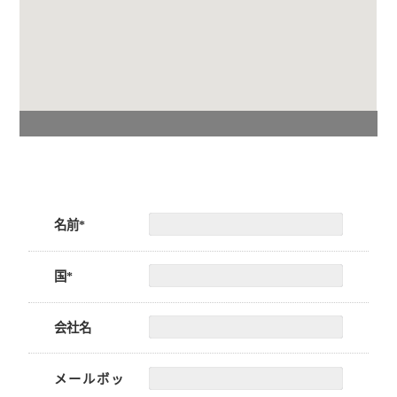
名前*
国*
会社名
メールボッ